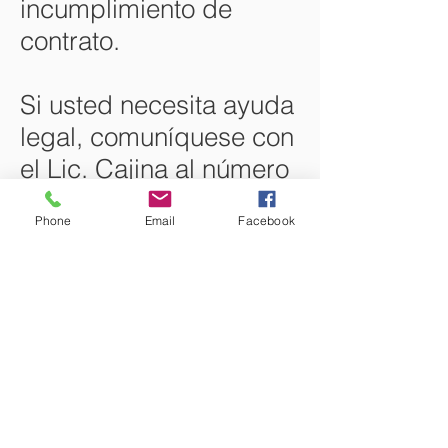
incumplimiento de
contrato.
Si usted necesita ayuda
legal, comuníquese con
el Lic. Cajina al número
(415) 601-0779
.
Phone
Email
Facebook
La primer consulta es
gratis y en español con
el abogado.